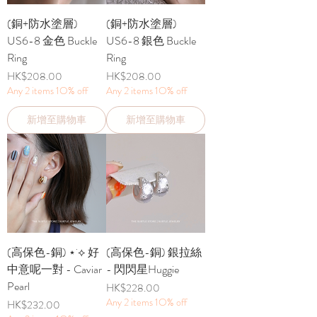
(銅+防水塗層)
(銅+防水塗層)
US6-8 金色 Buckle
US6-8 銀色 Buckle
Ring
Ring
價格
價格
HK$208.00
HK$208.00
Any 2 items 1O% off
Any 2 items 1O% off
新增至購物車
新增至購物車
(高保色-銅) ⋆˙⟡ 好
(高保色-銅) 銀拉絲
中意呢一對 - Caviar
- 閃閃星Huggie
Pearl
價格
HK$228.00
Any 2 items 1O% off
價格
HK$232.00