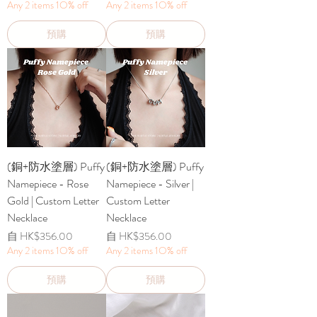
Any 2 items 1O% off
Any 2 items 1O% off
預購
預購
(銅+防水塗層) Puffy
(銅+防水塗層) Puffy
Namepiece - Rose
Namepiece - Silver |
Gold | Custom Letter
Custom Letter
Necklace
Necklace
促銷價格
促銷價格
自
HK$356.00
自
HK$356.00
Any 2 items 1O% off
Any 2 items 1O% off
預購
預購