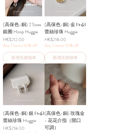
(高保色-銅) 2 Sizes
(高保色-銅) 金 ꒰ঌ ໒꒱
銀圈 Hoop Huggie
蕾絲珍珠 Huggie
價格
價格
HK$212.00
HK$218.00
Any 2 items 1O% off
Any 2 items 1O% off
新增至購物車
新增至購物車
(高保色-銅) 銀 ꒰ঌ ໒꒱
(高保色-銅) 玫瑰金
蕾絲珍珠 Huggie
- 花花介指（開口
可調）
價格
HK$218.00