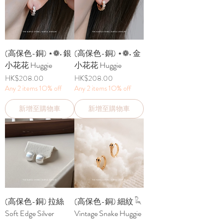
(高保色-銅) ⋆❁˖ 銀
(高保色-銅) ⋆❁˖ 金
小花花 Huggie
小花花 Huggie
價格
價格
HK$208.00
HK$208.00
Any 2 items 1O% off
Any 2 items 1O% off
新增至購物車
新增至購物車
(高保色-銅) 拉絲
(高保色-銅) 細紋 𓆗
Soft Edge Silver
Vintage Snake Huggie