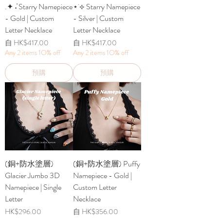
.✦ ݁˖ Starry Namepiece
⋆˙⟡ Starry Namepiece
- Gold | Custom
- Silver | Custom
Letter Necklace
Letter Necklace
促銷價格
促銷價格
自
HK$417.00
自
HK$417.00
Any 2 items 1O% off
Any 2 items 1O% off
預購
預購
(銅+防水塗層)
(銅+防水塗層) Puffy
Glacier Jumbo 3D
Namepiece - Gold |
Namepiece | Single
Custom Letter
Letter
Necklace
價格
促銷價格
HK$296.00
自
HK$356.00