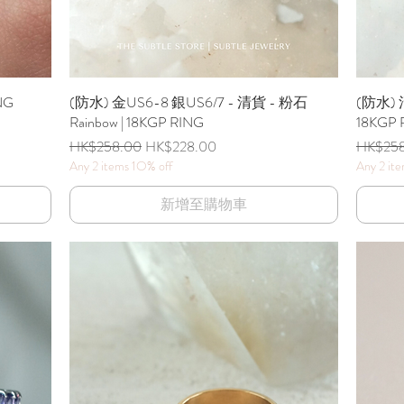
NG
(防水) 金US6-8 銀US6/7 - 清貨 - 粉石
快速瀏覽
(防水) 
Rainbow | 18KGP RING
18KGP 
一般價格
促銷價格
一般價
HK$258.00
HK$228.00
HK$25
Any 2 items 1O% off
Any 2 it
新增至購物車