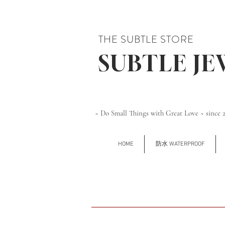
THE SUBTLE STORE
SUBTLE J
~ Do Small Things with Great Love ~ since 
HOME
防水 WATERPROOF