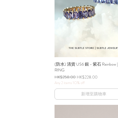
(防水) 清貨 US6 銀 - 紫石 Rainbow |
快速瀏覽
RING
一般價格
促銷價格
HK$258.00
HK$228.00
Any 2 items 1O% off
新增至購物車