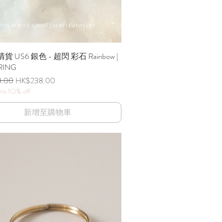
清貨 US6 銀色 - 超閃 彩石 Rainbow |
快速瀏覽
RING
格
促銷價格
8.00
HK$238.00
ems 1O% off
新增至購物車