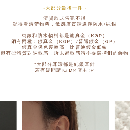
-大部分最後一件 -
清貨款式售完不補
記得看清楚物料，敏感膚質請選擇防水/純銀
純銀和防水物料都是鍍真金（KGP）
銅有兩種：鍍真金（KGP）/普通鍍金（GP）
鍍真金保色度較高，比普通鍍金低敏
但有些體質對銅敏感，所以易敏感請不要選擇銅的飾物
*大部分耳環都是純銀耳針
若有疑問請IG DM店主 :P