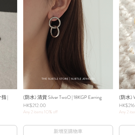
指 |
(防水) 清貨 Silver TwoO | 18KGP Earring
快速瀏覽
(防水) Wi
價格
價格
HK$212.00
HK$216
Any 2 items 1O% off
Any 2 it
新增至購物車