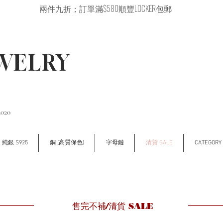
兩件九折；訂單滿$580順豐LOCKER包郵
EWELRY
2020
純銀 S925
銅 (高質保色)
字母鏈
清貨 SALE
CATEGOR
​售完不補/清貨 SALE