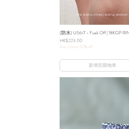
(防水) US6/7 - Fuxk Off | 18KGP RI
快速瀏覽
價格
HK$223.00
Any 2 items 1O% off
新增至購物車