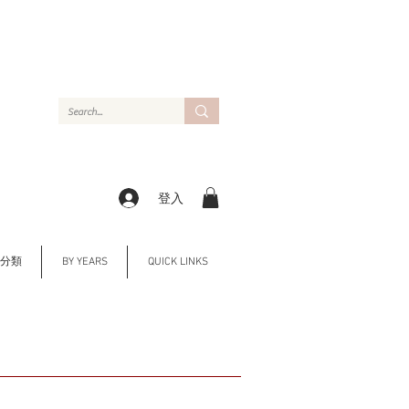
登入
Y 分類
BY YEARS
QUICK LINKS