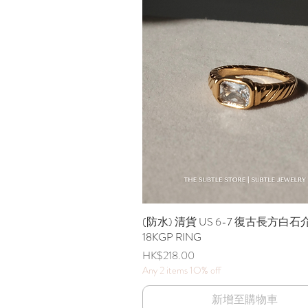
(防水) 清貨 US 6-7 復古長方白石介
快速瀏覽
18KGP RING
價格
HK$218.00
Any 2 items 1O% off
新增至購物車