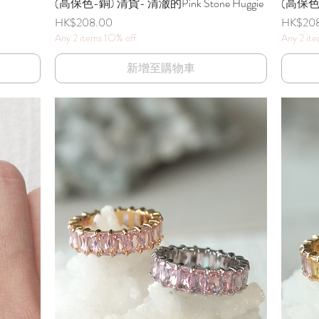
(高保色-銅) 清貨- 清澈的Pink Stone Huggie
快速瀏覽
(高保色-銅
價格
價格
HK$208.00
HK$20
Any 2 items 1O% off
Any 2 it
新增至購物車