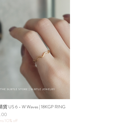
貨 US 6 - W Waves | 18KGP RING
快速瀏覽
.00
ems 1O% off