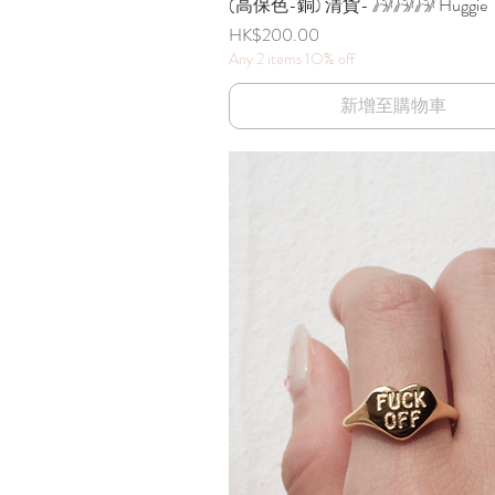
(高保色-銅) 清貨- 𓃗𓃗𓃗 Huggie
快速瀏覽
價格
HK$200.00
Any 2 items 1O% off
新增至購物車