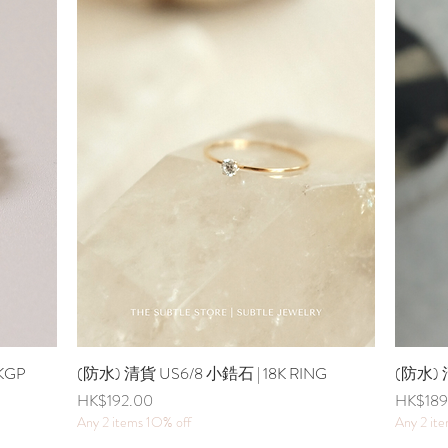
8KGP
(防水) 清貨 US6/8 小鋯石 | 18K RING
快速瀏覽
(防水) 清
價格
價格
HK$192.00
HK$189
Any 2 items 1O% off
Any 2 it