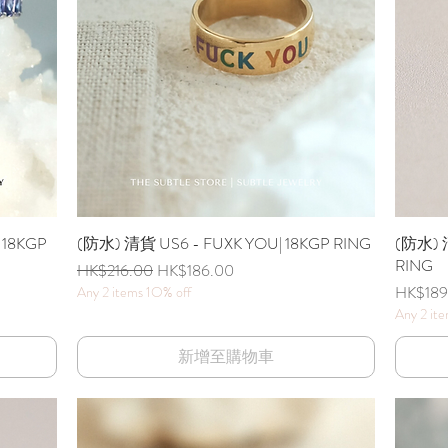
 18KGP
(防水) 清貨 US6 - FUXK YOU| 18KGP RING
快速瀏覽
(防水) 清
RING
一般價格
促銷價格
HK$216.00
HK$186.00
價格
HK$189
Any 2 items 1O% off
Any 2 it
新增至購物車