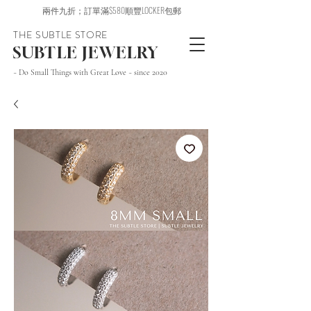
兩件九折；訂單滿$580順豐LOCKER包郵
THE SUBTLE STORE
SUBTLE JEWELRY
~ Do Small Things with Great Love ~ since 2020