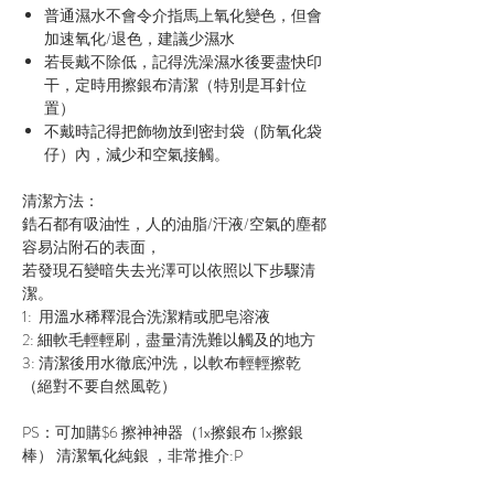
普通濕水不會令介指馬上氧化變色，但會
加速氧化/退色，建議少濕水
若長戴不除低，記得洗澡濕水後要盡快印
干，定時用擦銀布清潔（特別是耳針位
置）
不戴時記得把飾物放到密封袋（防氧化袋
仔）內，減少和空氣接觸。
清潔方法：
鋯石都有吸油性，人的油脂/汗液/空氣的塵都
容易沾附石的表面，
若發現石變暗失去光澤可以依照以下步驟清
潔。
1: 用溫水稀釋混合洗潔精或肥皂溶液
2: 細軟毛輕輕刷，盡量清洗難以觸及的地方
3: 清潔後用水徹底沖洗，以軟布輕輕擦乾
（絕對不要自然風乾）
PS：可加購$6 擦神神器（1x擦銀布 1x擦銀
棒） 清潔氧化純銀 ，非常推介:P