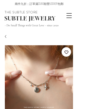
兩件九折；訂單滿$580順豐LOCKER包郵
THE SUBTLE STORE
SUBTLE JEWELRY
~ Do Small Things with Great Love ~ since 2020