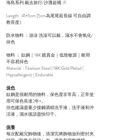
海島系列 戴去旅行/沙灘超襯 :P
Length: 41+5cm (5cm為尾尾延長線 可自由調
教長度）
防水物料 ：游泳 洗澡可以戴，濕水不會氧化/
掉色
物料 ： 鈦鋼｜18K 鍍真金｜低致敏源｜耐用
不容易掉色
Material : Titanium Steel | 18K Gold Plated |
Hypoallergenic | Endurable
保色
鈦鋼是很耐用的物料，保色度非常高，正常使
用可保色長達2年+。
但也建議盡量少接觸酒精洗手液，洗手液和沖
涼液，濕水後請盡快印干。
保養
每次配戴完飾物後，清潔完將飾物放到密封夾