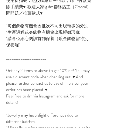
使用折扣碼，然後聯絡店主付款，線下付款免
除手續費♥ 歡迎大家ig dm聯絡店主（Crystal）
問問題／推薦款式♥
*每個飾物有機會因批次不同出現輕微的分別
*生產過程或令飾物有機會出現輕微瑕疵
*請各位細心閱讀首飾保養（鍍金飾物需特別
保養喔）
______________________
Get any 2 items or above to get 10% off! You may
use a discount code when checking out. ♥ And
please further contact us to pay offline after your
order has been placed. ♥
Feel free to dm via Instagram and ask for more
details!
*Jewelry may have slight differences due to
different batches.
*Minor flaws might appear to every item due to its
production process.