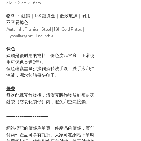
SIZE: 3 cm x 1.6cm
物料 ： 鈦鋼｜18K 鍍真金｜低致敏源｜耐用
不容易掉色
Material : Titanium Steel | 18K Gold Plated |
Hypoallergenic | Endurable
保色
鈦鋼是很耐用的物料，保色度非常高，正常使
用可保色長達2年+。
但也建議盡量少接觸酒精洗手液，洗手液和沖
涼液，濕水後請盡快印干。
保養
每次配戴完飾物後，清潔完將飾物放到密封夾
鏈袋（防氧化袋仔）內，避免和空氣接觸。
______________________
網站標記的價錢為單買一件產品的價錢，買任
何兩件產品可享有九折。大家可在網站下單時