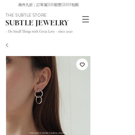
兩件九折；訂單滿$580順豐LOCKER包郵
THE SUBTLE STORE
SUBTLE JEWELRY
~ Do Small Things with Great Love ~ since 2020