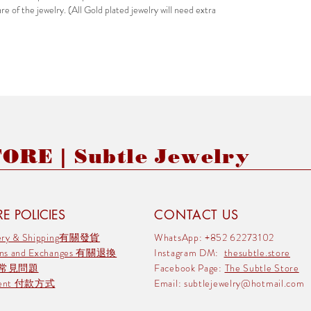
e of the jewelry. (All Gold plated jewelry will need extra
RE | Subtle Jewelry
E POLICIES
CONTACT US
very & Shipping有關發貨
WhatsApp: +852 62273102
rns and Exchanges 有關退換
Instagram DM:
thesubtle.store
 常見問題
Facebook Page:
The Subtle Store
ment 付款方式
Email:
subtlejewelry@hotmail.com