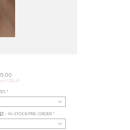
價
15.00
格
tems 1O% off
ZES
*
 - IN-STOCK/PRE-ORDER
*