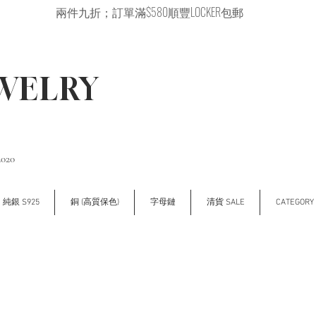
兩件九折；訂單滿$580順豐LOCKER包郵
EWELRY
2020
純銀 S925
銅 (高質保色)
字母鏈
清貨 SALE
CATEGOR