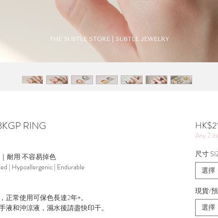
 18KGP RING
HK$2
Any 2 i
尺寸 SI
源｜耐用 不容易掉色
ted | Hypoallergenic | Endurable
選擇
現貨/預訂
，正常使用可保色長達2年+。
選擇
手液和沖涼液，濕水後請盡快印干。