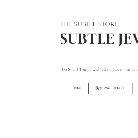
THE SUBTLE STORE
SUBTLE J
~ Do Small Things with Great Love ~ since 
HOME
防水 WATERPROOF