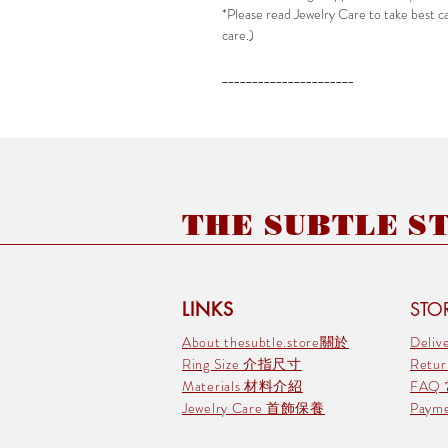
*Please read Jewelry Care to take best car
care.)
______________________
THE SUBTLE STO
LINKS
STOR
About thesubtle.store關於
Deli
Ring Size 介指尺寸
Retu
Materials 材料介紹
FAQ
Jewelry Care 首飾保養
Pay