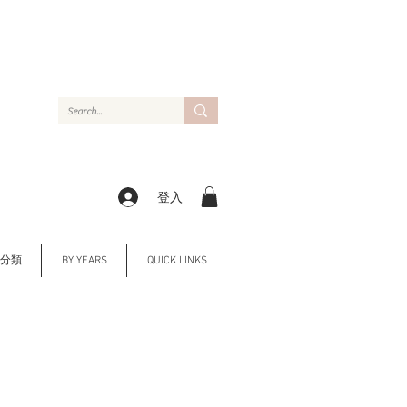
登入
Y 分類
BY YEARS
QUICK LINKS