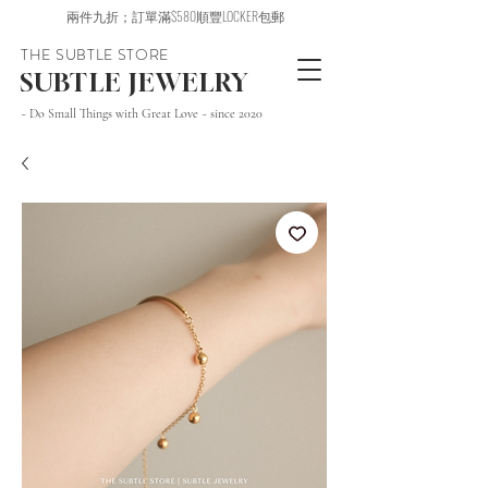
兩件九折；訂單滿$580順豐LOCKER包郵
THE SUBTLE STORE
SUBTLE JEWELRY
~ Do Small Things with Great Love ~ since 2020