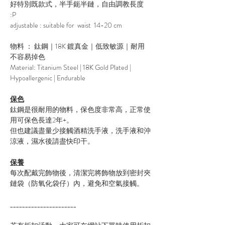
好特別既款式，半手鈪半鏈，自由調教長度
:P
adjustable : suitable for waist 14-20 cm
物料 ： 鈦鋼｜18K 鍍真金｜低致敏源｜耐用
不容易掉色
Material: Titanium Steel | 18K Gold Plated |
Hypoallergenic | Endurable
保色
鈦鋼是很耐用的物料，保色度非常高，正常使
用可保色長達2年+。
但也建議盡量少接觸酒精洗手液，洗手液和沖
涼液，濕水後請盡快印干。
保養
每次配戴完飾物後，清潔完將飾物放到密封夾
鏈袋（防氧化袋仔）內，避免和空氣接觸。
______________________