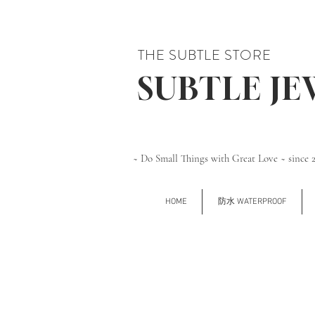
THE SUBTLE STORE
SUBTLE J
~ Do Small Things with Great Love ~ since 
HOME
防水 WATERPROOF