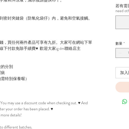
若有需要改
need ot
到密封夾鏈袋（防氧化袋仔）內，避免和空氣接觸。
錢，買任何兩件產品可享有九折。大家可在網站下單
數量
*
下付款免除手續費♥ 歡迎大家ig dm聯絡店主
微的分別
瑕疵
加入
物需特別保養喔）
! You may use a discount code when checking out. ♥ And
after your order has been placed. ♥
 more details!
to different batches.