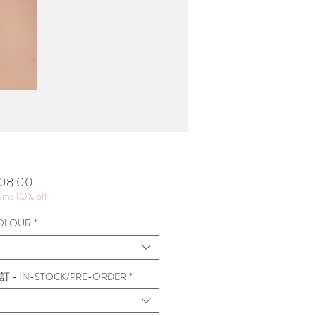
價
08.00
格
tems 1O% off
OLOUR
*
 - IN-STOCK/PRE-ORDER
*