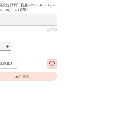
短 請寫下長度 - Write here if you
her length! :) (選填)
0/500
購物車！
立即購買