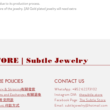
due to its production process.
e of the jewelry. (All Gold plated jewelry will need extra
RE | Subtle Jewelry
E POLICIES
CONTACT US
very & Shipping有關發貨
WhatsApp: +852 62273102
rns and Exchanges 有關退換
Instagram DM:
thesubtle.store
 常見問題
Facebook Page:
The Subtle Store
ment 付款方式
Email:
subtlejewelry@hotmail.com