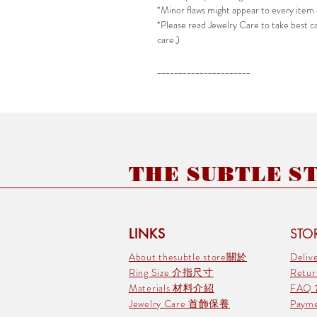
*Minor flaws might appear to every item 
*Please read Jewelry Care to take best car
care.)
______________________
THE SUBTLE STO
LINKS
STOR
About thesubtle.store關於
Deli
Ring Size 介指尺寸
Retu
Materials 材料介紹
FAQ
Jewelry Care 首飾保養
Pay