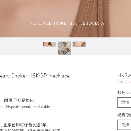
t Choker | 18KGP Necklace
HK$2
Any 2 i
顏色 C
源｜耐用 不容易掉色
選擇
ted | Hypoallergenic | Endurable
現貨/預訂
選擇
，正常使用可保色長達2年。
手液和沖涼液，濕水後請盡快印干。