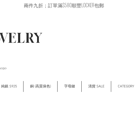
兩件九折；訂單滿$580順豐LOCKER包郵
EWELRY
2020
純銀 S925
銅 (高質保色)
字母鏈
清貨 SALE
CATEGOR