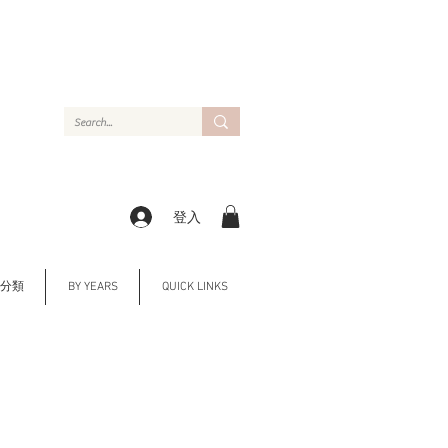
登入
Y 分類
BY YEARS
QUICK LINKS