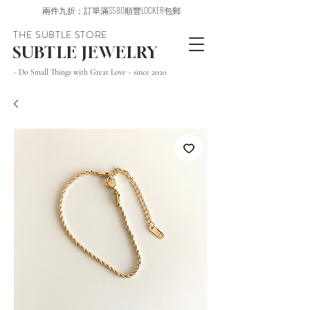
兩件九折；訂單滿$580順豐LOCKER包郵
THE SUBTLE STORE
SUBTLE JEWELRY
~ Do Small Things with Great Love ~ since 2020