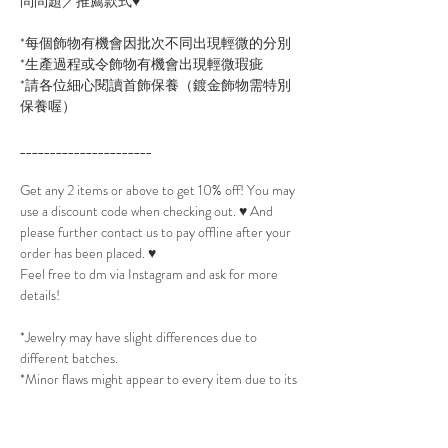
問問題／推薦款式♥
*每個飾物有機會因批次不同出現輕微的分別
*生產過程或令飾物有機會出現輕微瑕疵
*請各位細心閱讀首飾保養（鍍金飾物需特別
保養喔）
______________________
Get any 2 items or above to get 10% off! You may
use a discount code when checking out. ♥ And
please further contact us to pay offline after your
order has been placed. ♥
Feel free to dm via Instagram and ask for more
details!
*Jewelry may have slight differences due to
different batches.
*Minor flaws might appear to every item due to its
production process.
*Please read Jewelry Care to take best care of the
jewelry. (All Gold plated jewelry will need extra