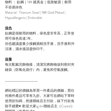
物料 ： 鈦鋼｜18K 鍍真金｜低致敏源｜耐用
不容易掉色
Material : Titanium Steel | 18K Gold Plated |
Hypoallergenic | Endurable
保色
鈦鋼是很耐用的物料，保色度非常高，正常使
用可保色長達2年。
但也建議盡量少接觸酒精洗手液，洗手液和沖
涼液，濕水後請盡快印干。
保養
每次配戴完飾物後，清潔完將飾物放到密封夾
鏈袋（防氧化袋仔）內，避免和空氣接觸。
______________________
網站標記的價錢為單買一件產品的價錢，買任
何兩件產品可享有九折。大家可在網站下單時
使用折扣碼，然後聯絡店主付款，線下付款免
除手續費♥ 歡迎大家ig dm聯絡店主（Crystal）